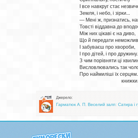
І все навкруг стає незвич
Земля, і небо, і зірки...

— Мені ж, признатись, нав
Товсті віддавна до вподоб
Між них цікаві є на диво,

Що й передати неможливо
І забуваєш про хвороби,

І про дітей, і про дружину.

З чим порівняти ці хвилин
Висловлювались так чоло
Про наймиліші їх серцям..
Джерело:
Гарматюк А. П. Веселий залп: Сатира і 