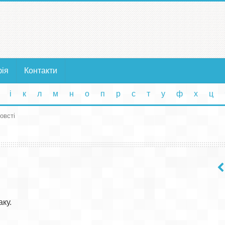
фія
Контакти
і
к
л
м
н
о
п
р
с
т
у
ф
х
ц
товсті
ку.
