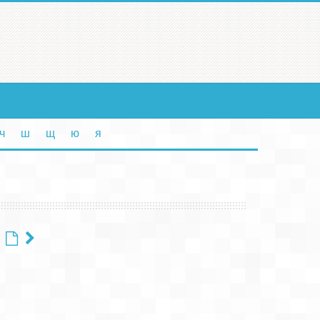
ч
ш
щ
ю
я