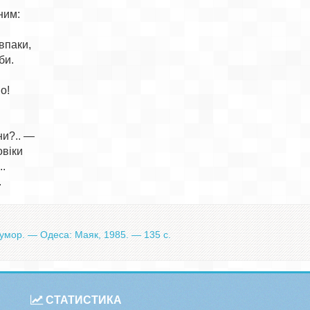
ним:

паки,

и.

!

и?.. —

віки

.

гумор. — Одеса: Маяк, 1985. — 135 с.
СТАТИСТИКА