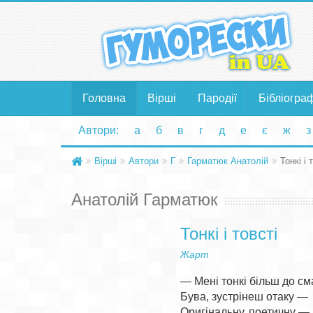
Головна
Вірші
Пародії
Бібліогра
Автори:
а
б
в
г
д
е
є
ж
з
Вірші
Автори
Г
Гарматюк Анатолій
Тонкі і 
Анатолій Гарматюк
Тонкі і товсті
Жарт
— Мені тонкі більш до сма
Бува, зустрінеш отаку —

Оригінальну, поетичну —
