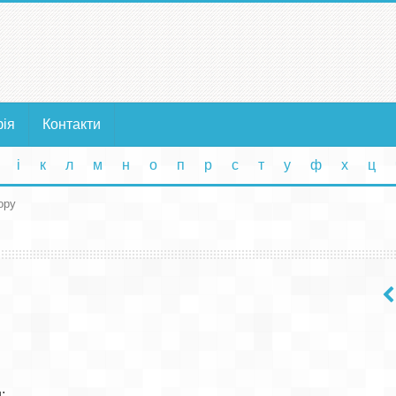
фія
Контакти
і
к
л
м
н
о
п
р
с
т
у
ф
х
ц
ору

