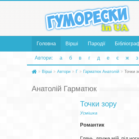
Головна
Вірші
Пародії
Бібліогра
Автори:
а
б
в
г
д
е
є
ж
з
Вірші
Автори
Г
Гарматюк Анатолій
Точки з
Анатолій Гарматюк
Точки зору
Усмішка
Романтик
Глянь, друже мій, під ноги: