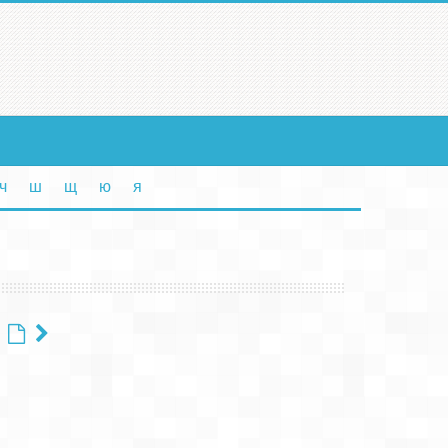
ч
ш
щ
ю
я