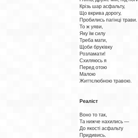
Крізь шар асфальту,

Що вкрива дорогу,

Пробились пагінці трави.

То ж уяви,

Яку їм силу

Треба мати,

Щоби бруківку

Розламати!

Схиляюсь я

Перед отою

Малою

Життєлюбною травою.

Реаліст
Воно то так,

Та нижче нахились —

До якості асфальту
