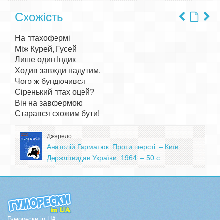
Схожість
На птахофермі

Між Курей, Гусей

Лише один Індик

Ходив завжди надутим.

Чого ж бундючився

Сіренький птах оцей?

Він на завфермою

Джерело:
Анатолій Гарматюк. Проти шерсті. – Київ:
Держлітвидав України, 1964. – 50 с.
Гуморески in UA