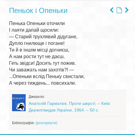
Пеньок і Опеньки
Пенька Опеньки оточили

І лаяти дапай щосили:

— Старий трухлявий дідугане,

Дупло гнилюще і погане!

Ти й в іншім місці догниєш,

А нам рости тут не даєш.

Геть звідси! Досить тут пожив.

Чи заважать нам захотів?! —

...Опеньки вслід Пеньку свистали,

Джерело:
Анатолій Гарматюк. Проти шерсті. – Київ:
Держлітвидав України, 1964. – 50 с.
Бібліографія:
(розгорнути)