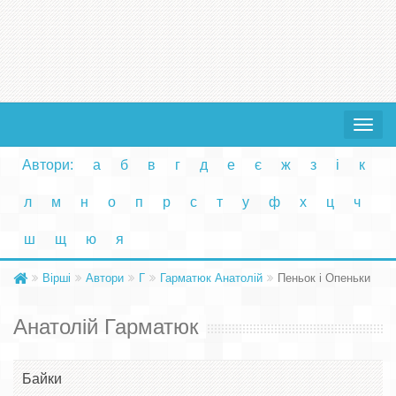
Toggle
navigat
Автори:
а
б
в
г
д
е
є
ж
з
і
к
л
м
н
о
п
р
с
т
у
ф
х
ц
ч
ш
щ
ю
я
Вірші
Автори
Г
Гарматюк Анатолій
Пеньок і Опеньки
Анатолій Гарматюк
Байки