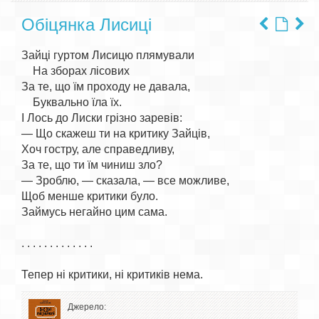
Обіцянка Лисиці
Зайці гуртом Лисицю плямували

    На зборах лісових

За те, що їм проходу не давала,

    Буквально їла їх.

І Лось до Лиски грізно заревів:

— Що скажеш ти на критику Зайців,

Хоч гостру, але справедливу,

За те, що ти їм чиниш зло?

— Зроблю, — сказала, — все можливе,

Щоб менше критики було.

Займусь негайно цим сама.

. . . . . . . . . . . . .

Джерело: