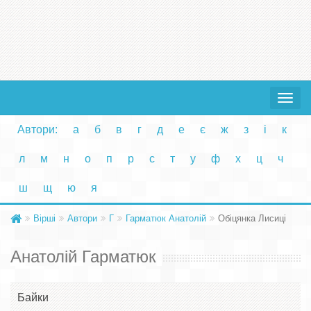
Toggle
navigat
Автори:
а
б
в
г
д
е
є
ж
з
і
к
л
м
н
о
п
р
с
т
у
ф
х
ц
ч
ш
щ
ю
я
Вірші
Автори
Г
Гарматюк Анатолій
Обіцянка Лисиці
Анатолій Гарматюк
Байки