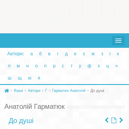
Toggle
navigat
Автори:
а
б
в
г
д
е
є
ж
з
і
к
л
м
н
о
п
р
с
т
у
ф
х
ц
ч
ш
щ
ю
я
Вірші
Автори
Г
Гарматюк Анатолій
До душі
Анатолій Гарматюк
До душі