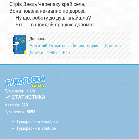
Стрів Заєць Черепаху край села,

Вона повзла неквапно по дорозі.

— Ну що, роботу до душі знайшла?

Джерело:
Анатолій Гарматюк. Лисяча наука. – Донецьк:
Донбас, 1966. – 64 с.
Гуморески in UA
СТАТИСТИКА
Авторів:
210
Гуморесок:
5698
Гуморески в Facebook
Гуморески в Youtube