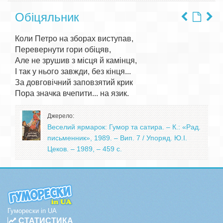
Обіцяльник
Коли Петро на зборах виступав,

Перевернути гори обіцяв,

Але не зрушив з місця й камінця,

І так у нього завжди, без кінця...

За довговічний заповзятий крик

Джерело:
Веселий ярмарок: Гумор та сатира. – К.: «Рад.
письменник», 1989. – Вип. 7 / Упоряд. Ю.І.
Цеков. – 1989, – 459 с.
Гуморески in UA
СТАТИСТИКА