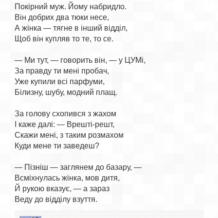
Покірний муж. Йому набридло.

Він добрих два тюки несе,

А жінка — тягне в інший відділ,

Щоб він купляв то те, то се.

— Ми тут, — говорить він, — у ЦУМі,

За правду ти мені пробач,

Уже купили всі парфуми,

Білизну, шубу, модний плащ.

За голову схопився з жахом

І каже далі: — Врешті-решт,

Скажи мені, з таким розмахом

Куди мене ти заведеш?

— Пізніш — заглянем до базару, —

Всміхнулась жінка, мов дитя,

Й рукою вказує, — а зараз
