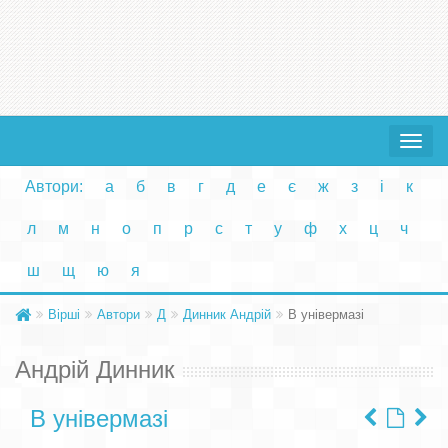
Toggle
navigat
Автори:
а
б
в
г
д
е
є
ж
з
і
к
л
м
н
о
п
р
с
т
у
ф
х
ц
ч
ш
щ
ю
я
Вірші
Автори
Д
Динник Андрій
В універмазі
Андрій Динник
В універмазі