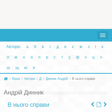
Toggle
navigat
Автори:
а
б
в
г
д
е
є
ж
з
і
к
л
м
н
о
п
р
с
т
у
ф
х
ц
ч
ш
щ
ю
я
Вірші
Автори
Д
Динник Андрій
В нього справи
Андрій Динник
В нього справи