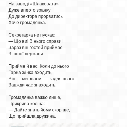
На заводі «Шлаковата»

Дуже вперто зранку

До директора прорватись

Хоче громадянка.

Секретарка не пускає:

— Що ви! В нього справи!

Зараз він гостей приймає

З іншої держави.

Прийме й вас. Коли до нього

Гарна жінка входить,

Він — ми знаєм! — задля цього

Завжди час знаходить.

Громадянка важко дише,

Прикрива коліна:

— Дайте знать йому скоріше,
