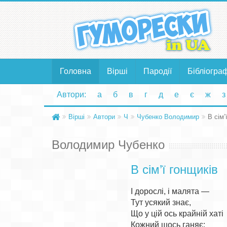
Головна
Вірші
Пародії
Бібліогра
Автори:
а
б
в
г
д
е
є
ж
з
Вірші
Автори
Ч
Чубенко Володимир
В сім’
Володимир Чубенко
В сім’ї гонщиків
І дорослі, і малята —

Тут усякий знає,

Що у цій ось крайній хаті

Кожний щось ганяє:
