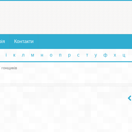
фія
Контакти
і
к
л
м
н
о
п
р
с
т
у
ф
х
ц
ї гонщиків