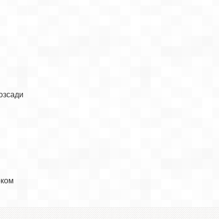
озсади

ком
