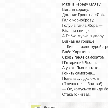
Мати в череду біляву

Виганя корову,

Доганяє Гриць на «Яві»

Галю чорноброву.

Голубів ганяє Жора —

Бігає та свище.

А Рябко Мурка із двору

Вигнав на горище.

— Киш! — жене курей з р
Баба Харитина.

Скрізь ганяє самокатом

П’ятирічний Льоня,

А у хаті Льонин тато

Гонить самогона...

Повела сусідка оком

(Язичок же — бритва!):

— Ох, комусь-то вийде бо
Джерело: