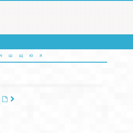
ч
ш
щ
ю
я