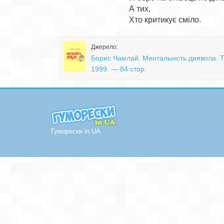
А тих,

Джерело:
Борис Чамлай. Ментальність диявола. Т
1999. — 84 стор.
Гуморески in UA