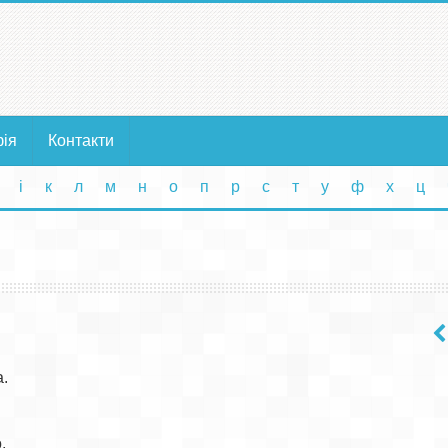
фія
Контакти
і
к
л
м
н
о
п
р
с
т
у
ф
х
ц
.


