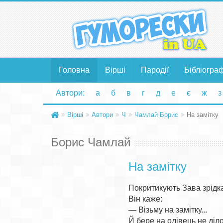
Головна
Вірші
Пародії
Бібліогра
Автори:
а
б
в
г
д
е
є
ж
з
Вірші
Автори
Ч
Чамлай Борис
На замітку
Борис Чамлай
На замітку
Покритикують Зава зрідка
Він каже:

— Візьму на замітку...

Й бере на олівець не діло,