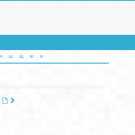
ч
ш
щ
ю
я