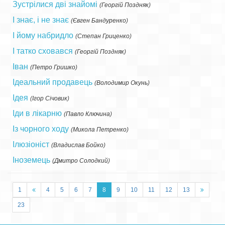
Зустрілися дві знайомі
(
Георгій Поздняк
)
І знає, і не знає
(
Євген Бандуренко
)
І йому набридло
(
Степан Гриценко
)
І татко сховався
(
Георгій Поздняк
)
Іван
(
Петро Гришко
)
Ідеальний продавець
(
Володимир Окунь
)
Ідея
(
Ігор Січовик
)
Іди в лікарню
(
Павло Ключина
)
Із чорного ходу
(
Микола Петренко
)
Ілюзіоніст
(
Владислав Бойко
)
Іноземець
(
Дмитро Солодкий
)
1
4
5
6
7
8
9
10
11
12
13
23