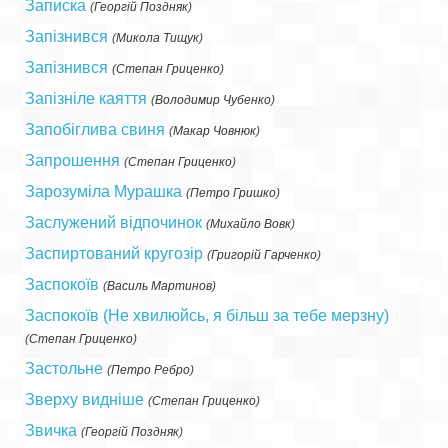
Записка
(
Георгій Поздняк
)
Запізнився
(
Микола Тищук
)
Запізнився
(
Степан Гриценко
)
Запізніле каяття
(
Володимир Чубенко
)
Запобіглива свиня
(
Макар Човнюк
)
Запрошення
(
Степан Гриценко
)
Зарозуміла Мурашка
(
Петро Гришко
)
Заслужений відпочинок
(
Михайло Вовк
)
Заспиртований кругозір
(
Григорій Гарченко
)
Заспокоїв
(
Василь Мартинов
)
Заспокоїв (Не хвилюйсь, я більш за тебе мерзну)
(
Степан Гриценко
)
Застольне
(
Петро Ребро
)
Зверху видніше
(
Степан Гриценко
)
Звичка
(
Георгій Поздняк
)