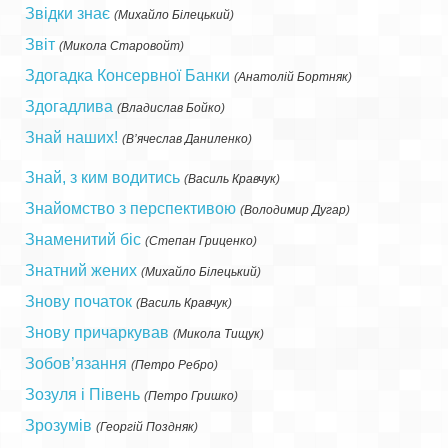
Звідки знає
(
Михайло Білецький
)
Звіт
(
Микола Старовойт
)
Здогадка Консервної Банки
(
Анатолій Бортняк
)
Здогадлива
(
Владислав Бойко
)
Знай наших!
(
В’ячеслав Даниленко
)
Знай, з ким водитись
(
Василь Кравчук
)
Знайомство з перспективою
(
Володимир Дугар
)
Знаменитий біс
(
Степан Гриценко
)
Знатний жених
(
Михайло Білецький
)
Знову початок
(
Василь Кравчук
)
Знову причаркував
(
Микола Тищук
)
Зобов’язання
(
Петро Ребро
)
Зозуля і Півень
(
Петро Гришко
)
Зрозумів
(
Георгій Поздняк
)