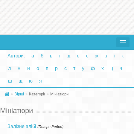
Toggle
navigat
Автори:
а
б
в
г
д
е
є
ж
з
і
к
л
м
н
о
п
р
с
т
у
ф
х
ц
ч
ш
щ
ю
я
Вірші
Категорії
Мініатюри
Мініатюри
Залізне алібі
(
Петро Ребро
)