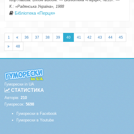
К.: «Радянська Україна», 1988
Бібліотека «Перця»
1
36
37
38
39
40
41
42
43
44
45
48
Гуморески in UA
СТАТИСТИКА
Авторів:
210
Гуморесок:
5698
Гуморески в Facebook
Гуморески в Youtube