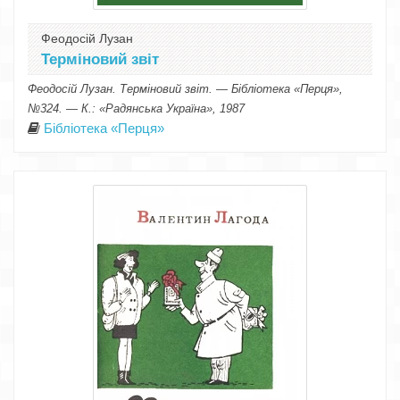
Феодосій Лузан
Терміновий звіт
Феодосій Лузан. Терміновий звіт. — Бібліотека «Перця»,
№324. — К.: «Радянська Україна», 1987
Бібліотека «Перця»