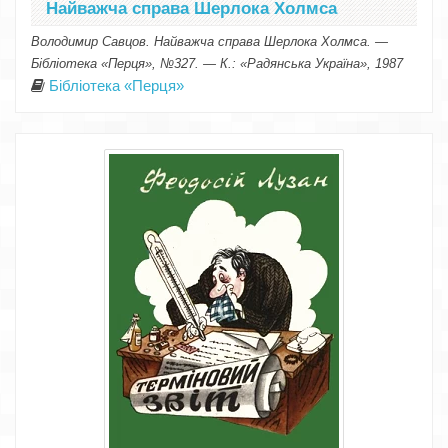
Найважча справа Шерлока Холмса
Володимир Савцов. Найважча справа Шерлока Холмса. —
Бібліотека «Перця», №327. — К.: «Радянська Україна», 1987
Бібліотека «Перця»