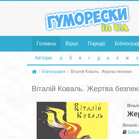
Головна
Вірші
Пародії
Бібліогра
Автори:
а
б
в
г
д
е
є
ж
з
Бібліографія
Віталій Коваль. Жертва безпеки
Віталій Коваль. Жертва безпек
Вітал
Же
Віталій 
Бібл