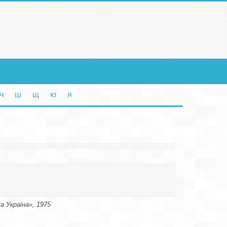
ч
ш
щ
ю
я
а Україна», 1975