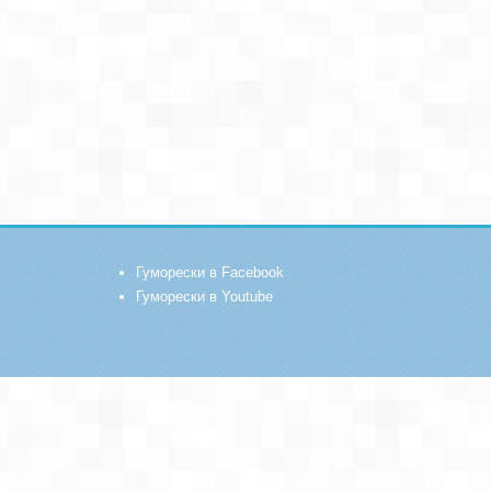
Гуморески в Facebook
Гуморески в Youtube