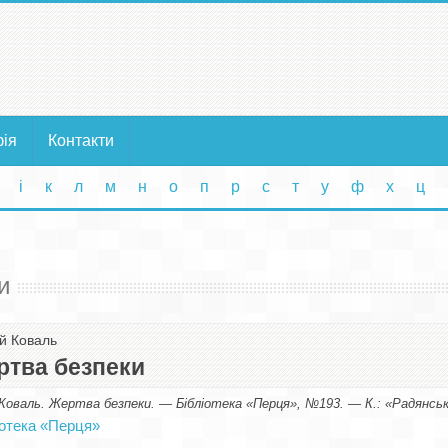
фія
Контакти
і
к
л
м
н
о
п
р
с
т
у
ф
х
ц
и
ій Коваль
ртва безпеки
Коваль. Жертва безпеки. — Бібліотека «Перця», №193. — К.: «Радянськ
іотека «Перця»