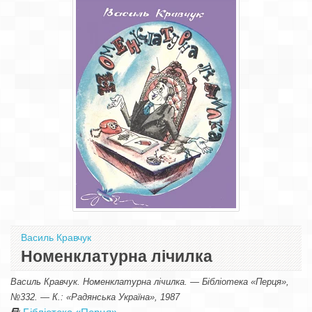
Василь Кравчук
Номенклатурна лічилка
Василь Кравчук. Номенклатурна лічилка. — Бібліотека «Перця»,
№332. — К.: «Радянська Україна», 1987