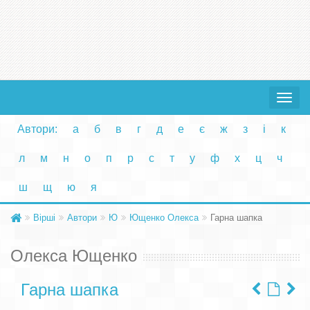
Toggle
navigat
Автори:
а
б
в
г
д
е
є
ж
з
і
к
л
м
н
о
п
р
с
т
у
ф
х
ц
ч
ш
щ
ю
я
Вірші
Автори
Ю
Ющенко Олекса
Гарна шапка
Олекса Ющенко
Гарна шапка