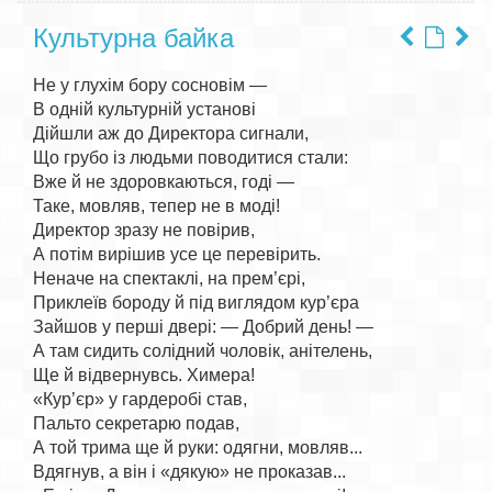
Культурна байка
Не у глухім бору сосновім —

В одній культурній установі

Дійшли аж до Директора сигнали,

Що грубо із людьми поводитися стали:

Вже й не здоровкаються, годі —

Таке, мовляв, тепер не в моді!

Директор зразу не повірив,

А потім вирішив усе це перевірить.

Неначе на спектаклі, на прем’єрі,

Приклеїв бороду й під виглядом кур’єра

Зайшов у перші двері: — Добрий день! —

А там сидить солідний чоловік, анітелень,

Ще й відвернувсь. Химера!

«Кур’єр» у гардеробі став,

Пальто секретарю подав,

А той трима ще й руки: одягни, мовляв...

Вдягнув, а він і «дякую» не проказав...
