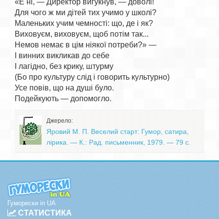
«Е ні, — Директор вигукнув, — доволі!

Для чого ж ми дітей тих учимо у школі?

Маленьких учим чемності: що, де і як?

Виховуєм, виховуєм, щоб потім так...

Немов немає в цім ніякої потреби?» —

І винних викликав до себе

І лагідно, без крику, штурму

(Бо про культуру слід і говорить культурно)

Усе повів, що на душі було.

Джерело:
Яровий М. П. Веселий старт: Гумор, сатира,
лірика. — К.: Рад. письменник, 1979. — 79 с.
Гуморески in UA
СТАТИСТИКА