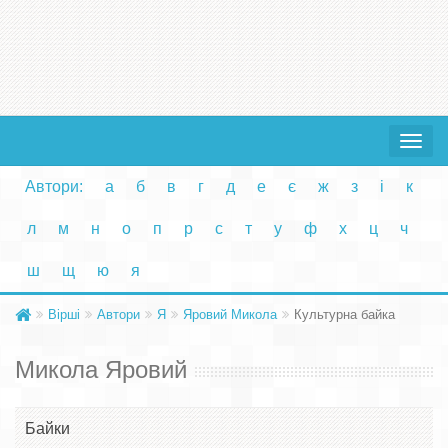
Toggle
navigat
Автори:
а
б
в
г
д
е
є
ж
з
і
к
л
м
н
о
п
р
с
т
у
ф
х
ц
ч
ш
щ
ю
я
Вірші
Автори
Я
Яровий Микола
Культурна байка
Микола Яровий
Байки