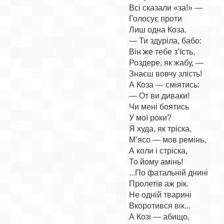
Всі сказали «за!» —

Голосує проти

Лиш одна Коза.

— Ти здуріла, бабо:

Він же тебе з’їсть,

Роздере, як жабу, —

Знаєш вовчу злість!

А Коза — сміятись:

— От ви диваки!

Чи мені боятись

У мої роки?

Я худа, як тріска,

М’ясо — мов ремінь,

А коли і стріска,

То йому амінь!

...По фатальній днині

Пролетів аж рік.

Не одній тварині

Вкоротився вік...

А Козі — абищо,
