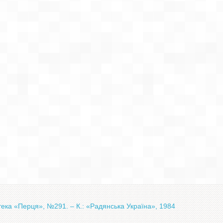
отека «Перця», №291. – К.: «Радянська Україна», 1984