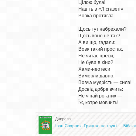
Цілою була!

Навіть в «Лісгазеті»

Вовка протягла.

Щось тут набрехали?

Щось воно не так?..

А ви що, гадали:

Вовк такий простак,

Не читає преси,

Не бува в кіно?

Хами-неотеси

Вимерли давно.

Вовча мудрість — сила!

Досвід добре вчить:

Не чіпай рогатих —

Джерело:
Іван Сварник. Грицько на груші. – Біблі