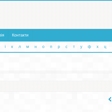
фія
Контакти
і
к
л
м
н
о
п
р
с
т
у
ф
х
ц