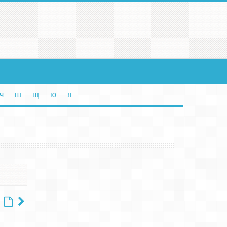
ч
ш
щ
ю
я