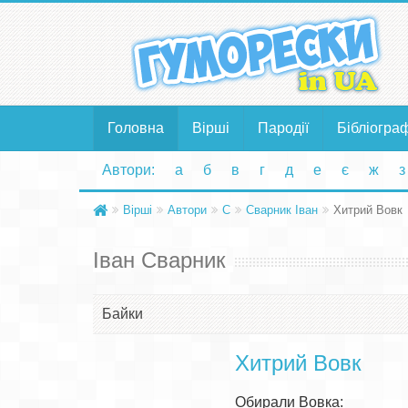
Головна
Вірші
Пародії
Бібліогра
Автори:
а
б
в
г
д
е
є
ж
з
Вірші
Автори
С
Сварник Іван
Хитрий Вовк
Іван Сварник
Байки
Хитрий Вовк
Обирали Вовка:
