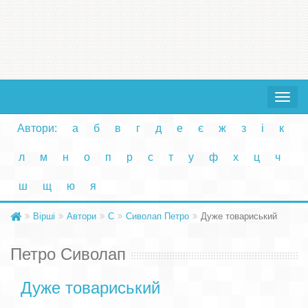
Toggle
navigat
Автори:
а
б
в
г
д
е
є
ж
з
і
к
л
м
н
о
п
р
с
т
у
ф
х
ц
ч
ш
щ
ю
я
Вірші
Автори
С
Сиволап Петро
Дуже товариський
Петро Сиволап
Дуже товариський