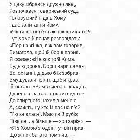
У цеху зібрався дружно люд,

Розпочався товариський суд...

Головуючий підвів Хому

І дає запитання йому:

«Як ти встиг п’ять жінок помінять?»

Тут Хома й почав розповідать:

«Перша жінка, я ж вам говорив,

Вимагала, щоб їй борщ варив.

Я сказав: «Не кок тобі Хома.

Будь здорова. Борщ вари сама».

Всі останні, дідько б їх забрав,

Змушували, кляті, щоб я крав,

Їй сказав: «Вам хочеться, крадіть.

Дурень я, за вас в тюрмі сидіть».

До спиртного нахил в мене є.

А, скажіть, ну хто із вас не п’є?

П’ю за власні. Маю свій рубіж:

Півкіла... а більше — хоч заріж». —

«Я з Хомою згоден, тут він прав,

Що жінок багато поміняв, —
