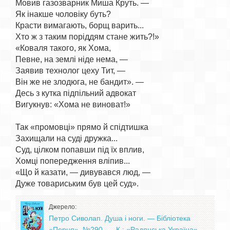
Мовив газозварник Миша Круть. —

Як інакше чоловіку буть?

Красти вимагають, борщ варить...

Хто ж з таким поріддям стане жить?!»

«Коваля такого, як Хома,

Певне, на землі ніде нема, —

Заявив технолог цеху Тит, —

Він же не злодюга, не бандит». —

Десь з кутка підпільний адвокат

Вигукнув: «Хома не виноват!»

Так «промовці» прямо й спідтишка

Захищали на суді дружка...

Суд, цілком попавши під їх вплив,

Хомці попередження вліпив...

«Що й казати, — дивувався люд, —

Джерело:
Петро Сиволап. Душа і ноги. — Бібліотека
«Перця», №290. — К.: «Радянська Україна»,