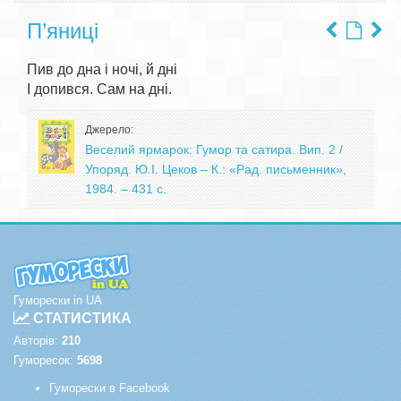
П’яниці
Пив до дна і ночі, й дні

Джерело:
Веселий ярмарок: Гумор та сатира. Вип. 2 /
Упоряд. Ю.І. Цеков – К.: «Рад. письменник»,
1984. – 431 с.
Гуморески in UA
СТАТИСТИКА
Авторів:
210
Гуморесок:
5698
Гуморески в Facebook