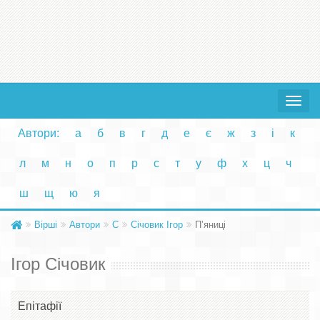
Toggle
navigat
Автори:
а
б
в
г
д
е
є
ж
з
і
к
л
м
н
о
п
р
с
т
у
ф
х
ц
ч
ш
щ
ю
я
Вірші
Автори
С
Січовик Ігор
П’яниці
Ігор Січовик
Епітафії