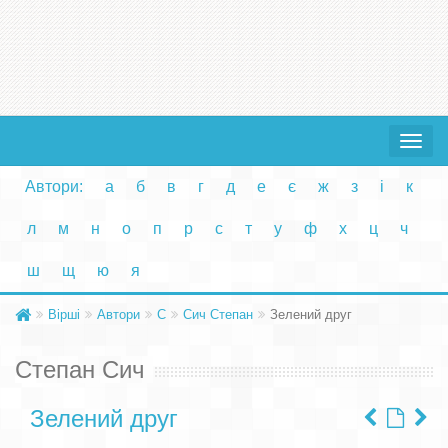
Toggle
navigat
Автори:
а
б
в
г
д
е
є
ж
з
і
к
л
м
н
о
п
р
с
т
у
ф
х
ц
ч
ш
щ
ю
я
Вірші
Автори
С
Сич Степан
Зелений друг
Степан Сич
Зелений друг