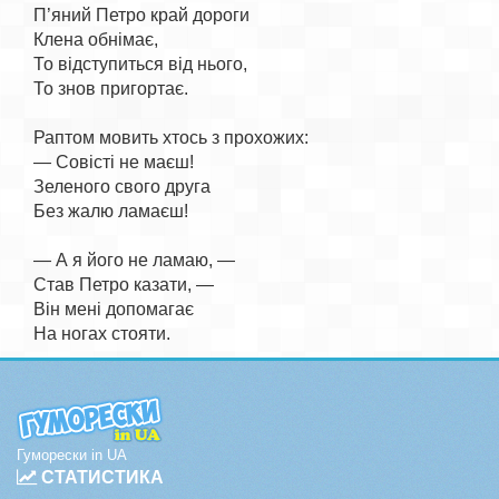
П’яний Петро край дороги

Клена обнімає,

То відступиться від нього,

То знов пригортає.

Раптом мовить хтось з прохожих:

— Совісті не маєш!

Зеленого свого друга

Без жалю ламаєш!

— А я його не ламаю, —

Став Петро казати, —

Він мені допомагає

Гуморески in UA
СТАТИСТИКА