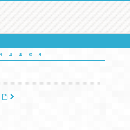
ч
ш
щ
ю
я