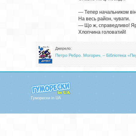
— Тепер начальником він 
На весь район, чувати.

— Що ж, справедливо! Я
Джерело:
Петро Ребро. Могорич. – Бібліотека «Пе
Гуморески in UA