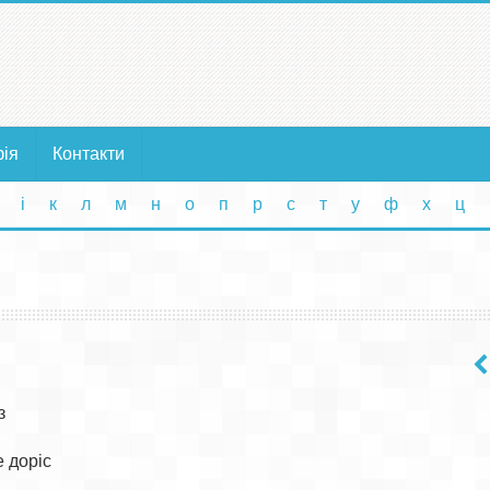
фія
Контакти
і
к
л
м
н
о
п
р
с
т
у
ф
х
ц


доріс
