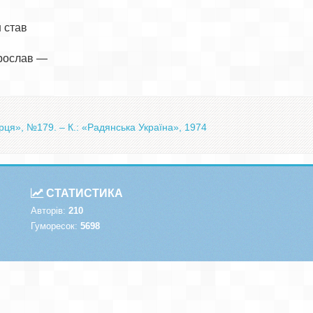
став

рослав —

рця», №179. – К.: «Радянська Україна», 1974
СТАТИСТИКА
Авторів:
210
Гуморесок:
5698