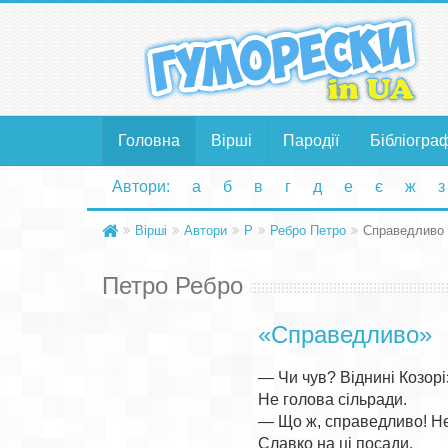
Головна
Вірші
Пародії
Бібліогра
Автори:
а
б
в
г
д
е
є
ж
з
Вірші
Автори
Р
Ребро Петро
Справедливо
Петро Ребро
«Справедливо»
— Чи чув? Віднині Козоріз
Не голова сільради.

— Що ж, справедливо! Не 
Славко на ці посади.
