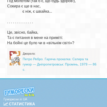
Під молотом (так б’є, що будь здоров!),

Сокира є ще в нас,

                є ніж, є швайка...

. . . . . . . . . . . . . .

Це, звісно, байка,

Та є питання в мене на приміті:

Джерело:
Петро Ребро. Гаряча прокатка: Сатира та
гумор — Дніпропетровськ: Промінь, 1979 — 86
с.
Гуморески in UA
СТАТИСТИКА