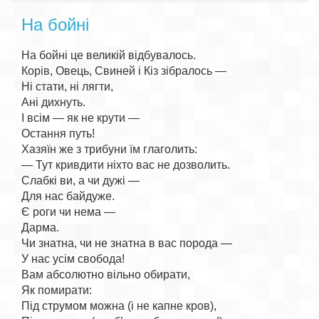
На бойні
На бойні це великій відбувалось.

Корів, Овець, Свиней і Кіз зібралось —

Ні стати, ні лягти,

Ані дихнуть.

І всім — як не крути —

Остання путь!

Хазяїн же з трибуни їм глаголить:

— Тут кривдити ніхто вас не дозволить.

Слабкі ви, а чи дужі —

Для нас байдуже.

Є роги чи нема —

Дарма.

Чи знатна, чи не знатна в вас порода —

У нас усім свобода!

Вам абсолютно вільно обирати,

Як помирати:

Під струмом можна (і не капне кров),
