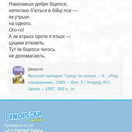
Накачавши добре біцепси,

непогано б’ються в бійці пси —

як утрьох

на одного.

Ого-го!

А як втрьох проти п’ятьох —

цуцики втікають.

Тут їм біцепси чогось

Джерело:
Веселий ярмарок: Гумор та сатира. – К.: «Рад.
письменник», 1983. – Вип. 5 / Упоряд. Ю.І.
Цеков. – 1987, 383 с., іл.
Гуморески in UA
СТАТИСТИКА