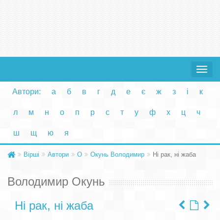
Toggle
navigat
Автори:
а
б
в
г
д
е
є
ж
з
і
к
л
м
н
о
п
р
с
т
у
ф
х
ц
ч
ш
щ
ю
я
Вірші
Автори
О
Окунь Володимир
Ні рак, ні жаба
Володимир Окунь
Ні рак, ні жаба