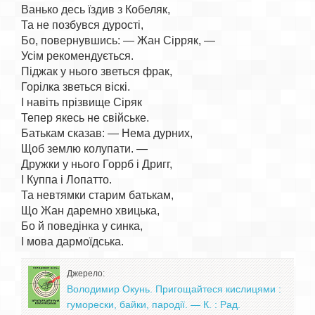
Ванько десь їздив з Кобеляк,

Та не позбувся дурості,

Бо, повернувшись: — Жан Сірряк, —

Усім рекомендується.

Піджак у нього зветься фрак,

Горілка зветься віскі.

І навіть прізвище Сіряк

Тепер якесь не свійське.

Батькам сказав: — Нема дурних,

Щоб землю колупати. —

Дружки у нього Горрб і Дригг,

І Куппа і Лопатто.

Та невтямки старим батькам,

Що Жан даремно хвицька,

Бо й поведінка у синка,

Джерело:
Володимир Окунь. Пригощайтеся кислицями :
гуморески, байки, пародії. — К. : Рад.