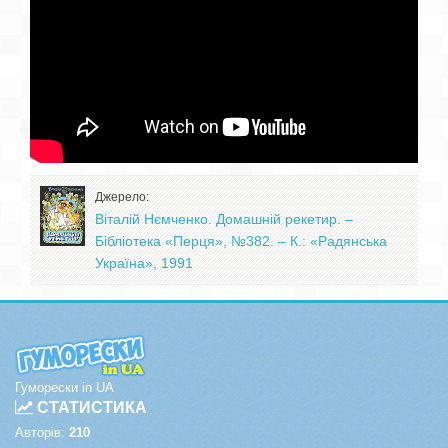
Джерело:
Віталій Нємченко. Домашній рекетир. –
Бібліотека «Перця», №382. – К.: «Радянська
Україна», 1991
Гуморески in UA
СТАТИСТИКА
Авторів:
210