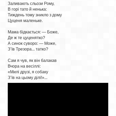
Заливають сльози Рому,

В горі тато й ненька:

Тиждень тому зникло з дому

Цуценя маленьке.

Мама бідкається: — Боже,

Де ж те цуценятко?

А синок суворо: — Може,

З’їв Трезора... татко?

Сам я чув, як він балакав

Вчора на весіллі:

«Милі друзі, я собаку
