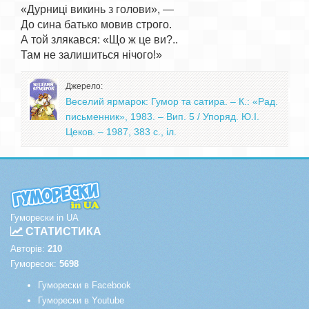
«Дурниці викинь з голови», —

До сина батько мовив строго.

А той злякався: «Що ж це ви?..

Джерело:
Веселий ярмарок: Гумор та сатира. – К.: «Рад.
письменник», 1983. – Вип. 5 / Упоряд. Ю.І.
Цеков. – 1987, 383 с., іл.
Гуморески in UA
СТАТИСТИКА
Авторів:
210
Гуморесок:
5698
Гуморески в Facebook
Гуморески в Youtube