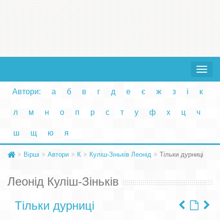
Toggle
navigat
Автори:
а
б
в
г
д
е
є
ж
з
і
к
л
м
н
о
п
р
с
т
у
ф
х
ц
ч
ш
щ
ю
я
Вірші
Автори
К
Куліш-Зіньків Леонід
Тільки дурниці
Леонід Куліш-Зіньків
Тільки дурниці