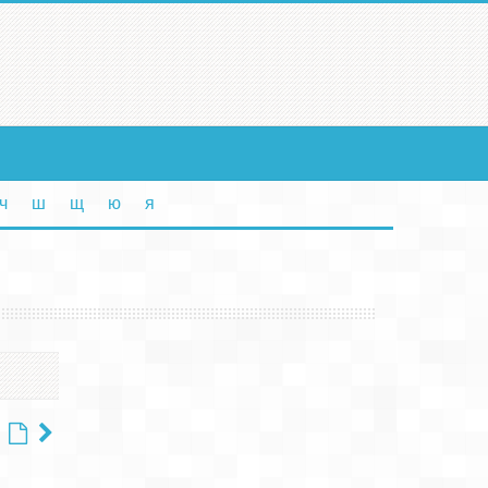
ч
ш
щ
ю
я