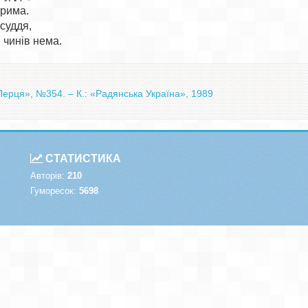
рима.

уддя,

«Перця», №354. – К.: «Радянська Україна», 1989
СТАТИСТИКА
Авторів:
210
Гуморесок:
5698