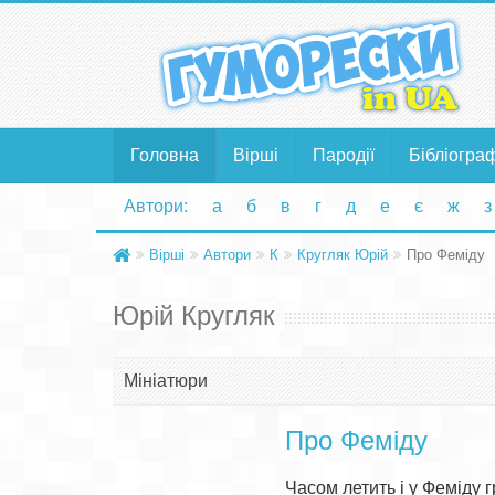
Головна
Вірші
Пародії
Бібліогра
Автори:
а
б
в
г
д
е
є
ж
з
Вірші
Автори
К
Кругляк Юрій
Про Феміду
Юрій Кругляк
Мініатюри
Про Феміду
Часом летить і у Феміду г