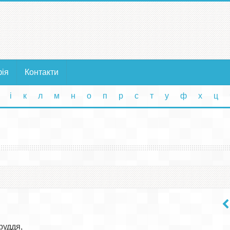
фія
Контакти
і
к
л
м
н
о
п
р
с
т
у
ф
х
ц
руддя,
