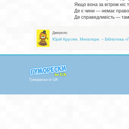
Якщо вона за вітром ніс т
Де є чини — немає правос
Джерело:
Юрій Кругляк. Мініатюри. – Бібліотека 
Гуморески in UA