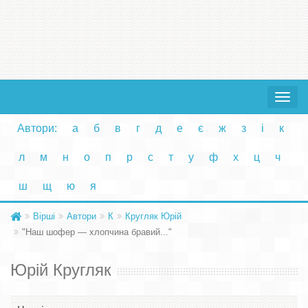
Toggle
navigat
Автори:
а
б
в
г
д
е
є
ж
з
і
к
л
м
н
о
п
р
с
т
у
ф
х
ц
ч
ш
щ
ю
я
Вірші
Автори
К
Кругляк Юрій
"Наш шофер — хлопчина бравий..."
Юрій Кругляк