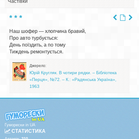
Частівки
* * *
Наш шофер — хлопчина бравий,

Про авто турбується:

День поїздить, а по тому

Джерело:
Юрій Кругляк. В чотири рядки. – Бібліотека
«Перця», №72. – К.: «Радянська Україна»,
1963
Гуморески in UA
СТАТИСТИКА
Авторів:
210