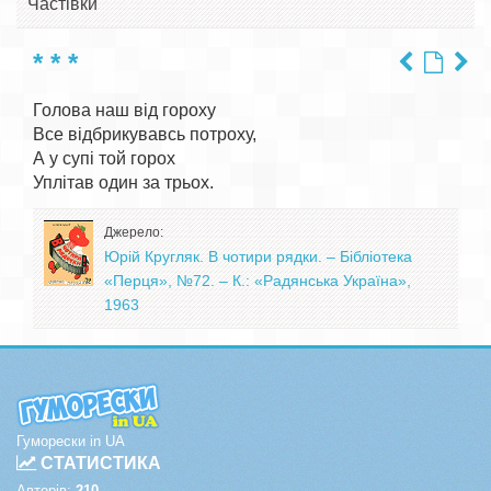
Частівки
* * *
Голова наш від гороху

Все відбрикувавсь потроху,

А у супі той горох

Джерело:
Юрій Кругляк. В чотири рядки. – Бібліотека
«Перця», №72. – К.: «Радянська Україна»,
1963
Гуморески in UA
СТАТИСТИКА
Авторів:
210