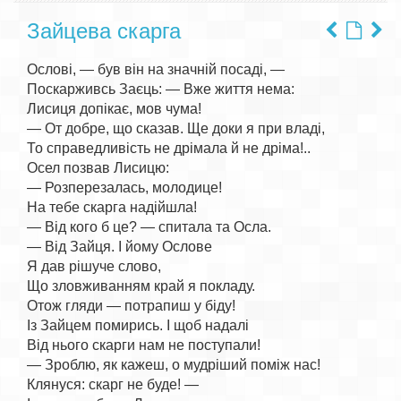
Зайцева скарга
Ослові, — був він на значній посаді, —

Поскарживсь Заєць: — Вже життя нема:

Лисиця допікає, мов чума!

— От добре, що сказав. Ще доки я при владі,

То справедливість не дрімала й не дріма!..

Осел позвав Лисицю:

— Розперезалась, молодице!

На тебе скарга надійшла!

— Від кого б це? — спитала та Осла.

— Від Зайця. І йому Ослове

Я дав рішуче слово,

Що зловживанням край я покладу.

Отож гляди — потрапиш у біду!

Із Зайцем помирись. І щоб надалі

Від нього скарги нам не поступали!

— Зроблю, як кажеш, о мудріший поміж нас!

Клянуся: скарг не буде! —
