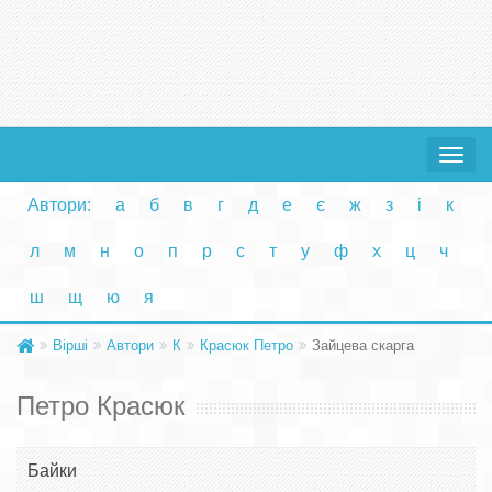
Toggle
navigat
Автори:
а
б
в
г
д
е
є
ж
з
і
к
л
м
н
о
п
р
с
т
у
ф
х
ц
ч
ш
щ
ю
я
Вірші
Автори
К
Красюк Петро
Зайцева скарга
Петро Красюк
Байки