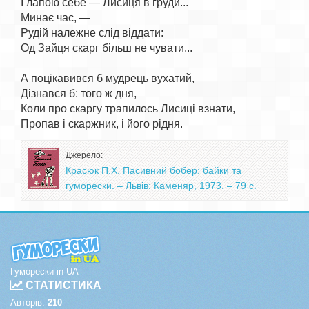
І лапою себе — Лисиця в груди...

Минає час, —

Рудій належне слід віддати:

Од Зайця скарг більш не чувати...

А поцікавився б мудрець вухатий,

Дізнався б: того ж дня,

Коли про скаргу трапилось Лисиці взнати,

Джерело:
Красюк П.Х. Пасивний бобер: байки та
гуморески. – Львів: Каменяр, 1973. – 79 с.
Гуморески in UA
СТАТИСТИКА
Авторів:
210