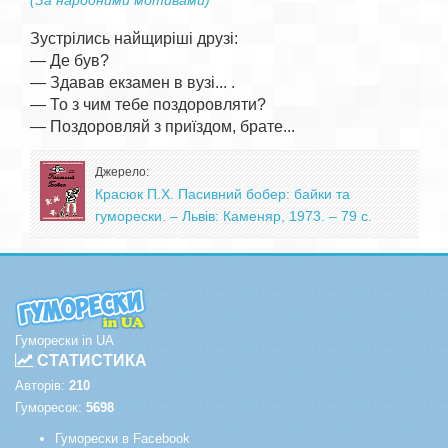
(За народними мотивами)
Зустрілись найщиріші друзі:

— Де був?

— Здавав екзамен в вузі... .

— То з чим тебе поздоровляти?

Джерело:
Красюк П.Х. Пасивний бобер: байки та
гуморески. – Львів: Каменяр, 1973. – 79 с.
Гуморески in UA
СТАТИСТИКА
Авторів:
210
Гуморесок:
5698
Гуморески в Facebook