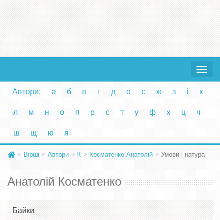
Toggle
navigat
Автори:
а
б
в
г
д
е
є
ж
з
і
к
л
м
н
о
п
р
с
т
у
ф
х
ц
ч
ш
щ
ю
я
Вірші
Автори
К
Косматенко Анатолій
Умови і натура
Анатолій Косматенко
Байки