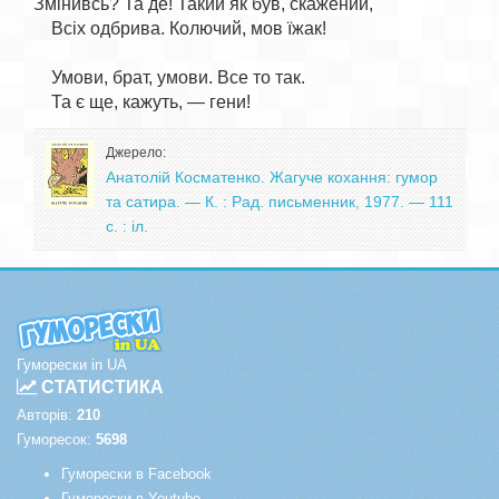
Змінивсь? Та де! Такий як був, скажений,

    Всіх одбрива. Колючий, мов їжак!

    Умови, брат, умови. Все то так.

Джерело:
Анатолій Косматенко. Жагуче кохання: гумор
та сатира. — К. : Рад. письменник, 1977. — 111
с. : іл.
Гуморески in UA
СТАТИСТИКА
Авторів:
210
Гуморесок:
5698
Гуморески в Facebook
Гуморески в Youtube