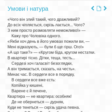
Умови і натура
«Чого він злий такий, чого дражливий?

До всіх чіпляється, скрізь лається... Чого?

З ним просто розмовляти неможливо!» —

    Кажу про Чоловіка одного.

«Якби хоч день в його умовах пожили ви, —

Мені відказують, — були б ще гірш. Ого!»

«А що таке?» — «Кругом біда, кругом нестатки.

В квартирі тісно. Дітки, теща, тесть...

    Сердезі хоч галасвіт безоглядки,

А він тримається, сказать, на честь».

Минає час. В сердеги все в порядку,

    В сердеги все вже єсть:

    Копійка у кишені,

    Варене є й печене,

Квартира — не квартира: особняк!

    Де не обернеться — дурняк,

Куди не ткнеться — скрізь удача певна.
