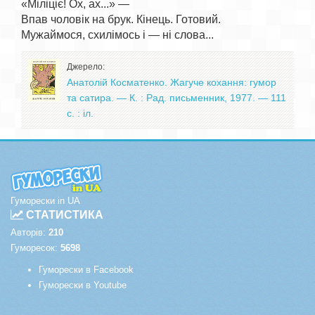
«Міліціє! Ох, ах...» —

Впав чоловік на брук. Кінець. Готовий.

Джерело:
Анатолій Косматенко. Жагуче кохання: гумор
та сатира. — К. : Рад. письменник, 1977. — 111
с. : іл.
Гуморески in UA
СТАТИСТИКА
Авторів:
210
Гуморесок:
5698
Гуморески в Facebook
Гуморески в Youtube