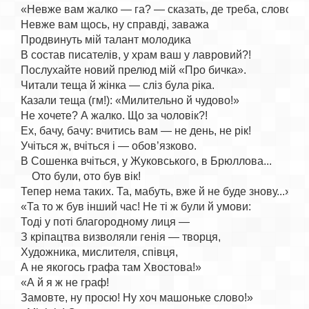
«Невже вам жалко — га? — сказать, де треба, слово?

Невже вам щось, ну справді, заважа

Продвинуть мій талант молодика

В состав писателів, у храм ваш у лавровий?!

Послухайте новий прелюд мій «Про бичка».

Читали теща й жінка — сліз була ріка.

Казали теща (гм!): «Милительно й чудово!»

Не хочете? А жалко. Що за чоловік?!

Ех, бачу, бачу: вчитись вам — не день, не рік!

Учіться ж, вчіться і — обов’язково.

В Сошенка вчіться, у Жуковського, в Брюллова...

    Ото були, ото був вік!

Тепер нема таких. Та, мабуть, вже й не буде знову...»

«Та то ж був інший час! Не ті ж були й умови:

Тоді у поті благородному лиця —

З кріпацтва визволяли генія — творця,

Художника, мислителя, співця,

А не якогось графа там Хвостова!»

«А й я ж не граф!

Замовте, ну просю! Ну хоч машоньке слово!»
