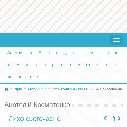
Toggle
navigat
Автори:
а
б
в
г
д
е
є
ж
з
і
к
л
м
н
о
п
р
с
т
у
ф
х
ц
ч
ш
щ
ю
я
Вірші
Автори
К
Косматенко Анатолій
Лихо сьогочасне
Анатолій Косматенко
Лихо сьогочасне