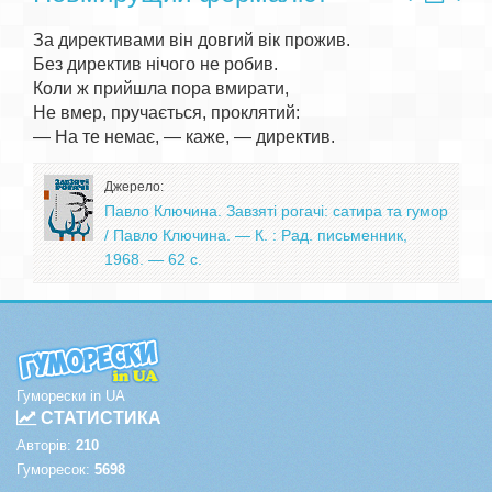
За директивами він довгий вік прожив.

Без директив нічого не робив.

Коли ж прийшла пора вмирати,

Не вмер, пручається, проклятий:

Джерело:
Павло Ключина. Завзяті рогачі: сатира та гумор
/ Павло Ключина. — К. : Рад. письменник,
1968. — 62 с.
Гуморески in UA
СТАТИСТИКА
Авторів:
210
Гуморесок:
5698