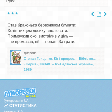
Рубаї
* * *
Став браконьєр березняком блукати:

Хотів тихцем лосиху вполювати.

Примружив око, вистрілив у ціль —

Джерело:
Степан Гриценко. Кіт і прогрес. – Бібліотека
«Перця», №348. – К:«Радянська Україна»,
1989
Гуморески in UA
СТАТИСТИКА
Авторів:
210