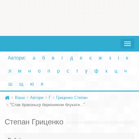
Toggle
navigat
Автори:
а
б
в
г
д
е
є
ж
з
і
к
л
м
н
о
п
р
с
т
у
ф
х
ц
ч
ш
щ
ю
я
Вірші
Автори
Г
Гриценко Степан
"Став браконьєр березняком блукати..."
Степан Гриценко