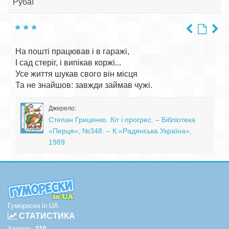
Рубаї
* * *
На пошті працював і в гаражі,

І сад стеріг, і випікав коржі...

Усе життя шукав свого він місця

Джерело:
Степан Гриценко. Кіт і прогрес. – Бібліотека
«Перця», №348. – К:«Радянська Україна»,
1989
Гуморески in UA
СТАТИСТИКА
Авторів:
210