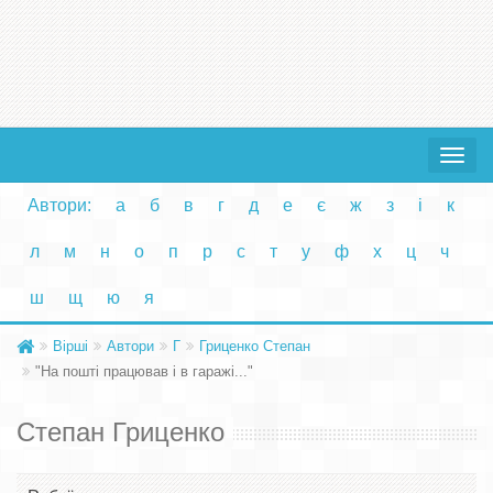
Toggle
navigat
Автори:
а
б
в
г
д
е
є
ж
з
і
к
л
м
н
о
п
р
с
т
у
ф
х
ц
ч
ш
щ
ю
я
Вірші
Автори
Г
Гриценко Степан
"На пошті працював і в гаражі..."
Степан Гриценко