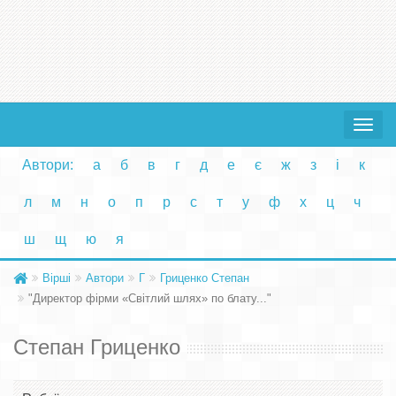
Toggle
navigat
Автори:
а
б
в
г
д
е
є
ж
з
і
к
л
м
н
о
п
р
с
т
у
ф
х
ц
ч
ш
щ
ю
я
Вірші
Автори
Г
Гриценко Степан
"Директор фірми «Світлий шлях» по блату..."
Степан Гриценко