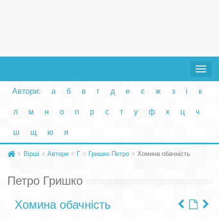
Toggle
navigat
Автори:
а
б
в
г
д
е
є
ж
з
і
к
л
м
н
о
п
р
с
т
у
ф
х
ц
ч
ш
щ
ю
я
Вірші
Автори
Г
Гришко Петро
Хомина обачність
Петро Гришко
Хомина обачність