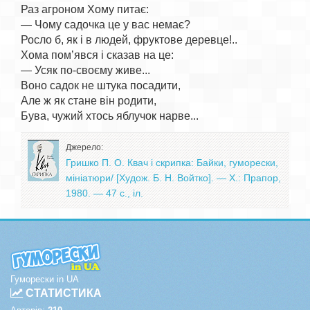
Раз агроном Хому питає:

— Чому садочка це у вас немає?

Росло б, як і в людей, фруктове деревце!..

Хома пом’явся і сказав на це:

— Усяк по-своєму живе...

Воно садок не штука посадити,

Але ж як стане він родити,

Джерело:
Гришко П. О. Квач і скрипка: Байки, гуморески,
мініатюри/ [Худож. Б. Н. Войтко]. — X.: Прапор,
1980. — 47 с., іл.
Гуморески in UA
СТАТИСТИКА