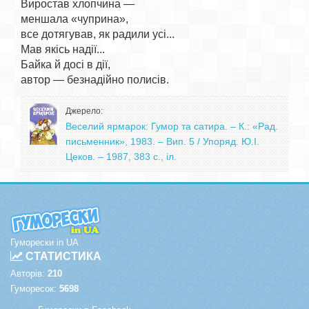
Виростав хлопчина —

меншала «чуприна»,

все дотягував, як радили усі...

Мав якісь надії...

Байка й досі в дії,

Джерело:
Веселий ярмарок: Гумор та сатира. – К.: «Рад.
письменник», 1983. – Вип. 5 / Упоряд. Ю.І.
Цеков. – 1987, 383 с., іл.
Гуморески in UA
СТАТИСТИКА
Авторів:
210
Гуморесок:
5698