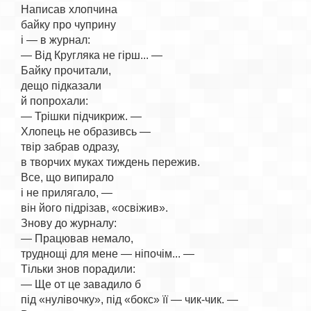
Написав хлопчина

байку про чуприну

і — в журнал:

— Від Кругляка не гірш... —

Байку прочитали,

дещо підказали

й попрохали:

— Трішки підчикриж. —

Хлопець не образивсь —

твір забрав одразу,

в творчих муках тиждень пережив.

Все, що випирало

і не прилягало, —

він його підрізав, «освіжив».

Знову до журналу:

— Працював немало,

труднощі для мене — ніпочім... —

Тільки знов порадили:

— Ще от це завадило б

під «нулівочку», під «бокс» її — чик-чик. —
