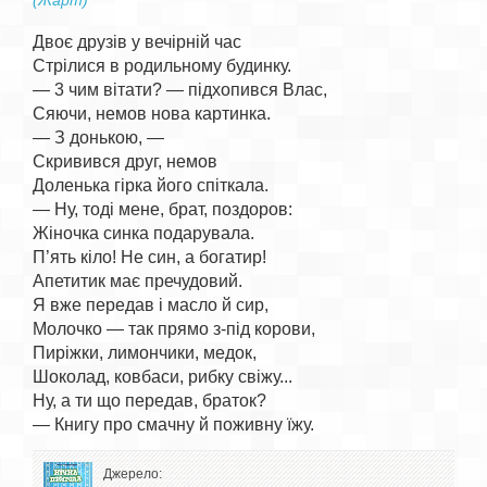
(Жарт)
Двоє друзів у вечірній час

Стрілися в родильному будинку.

— 3 чим вітати? — підхопився Влас,

Сяючи, немов нова картинка.

— З донькою, —

Скривився друг, немов

Доленька гірка його спіткала.

— Ну, тоді мене, брат, поздоров:

Жіночка синка подарувала.

П’ять кіло! Не син, а богатир!

Апетитик має пречудовий.

Я вже передав і масло й сир,

Молочко — так прямо з-під корови,

Пиріжки, лимончики, медок,

Шоколад, ковбаси, рибку свіжу...

Ну, а ти що передав, браток?

Джерело: