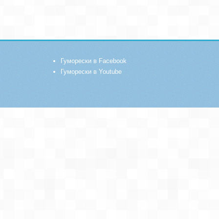
Гуморески в Facebook
Гуморески в Youtube