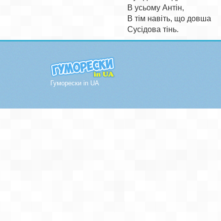
В усьому Антін, 

В тім навіть, що довша 

Гуморески in UA