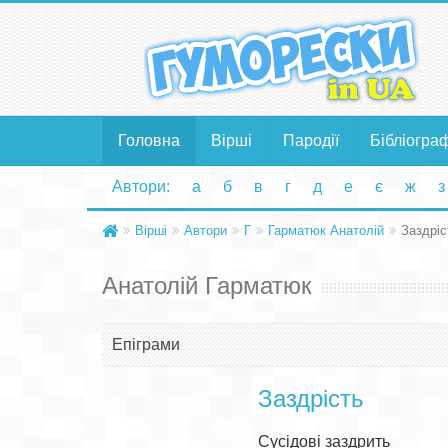
Головна
Вірші
Пародії
Бібліогра
Автори:
а
б
в
г
д
е
є
ж
з
Вірші
Автори
Г
Гарматюк Анатолій
Заздріс
Анатолій Гарматюк
Епіграми
Заздрість
Сусідові заздрить 
