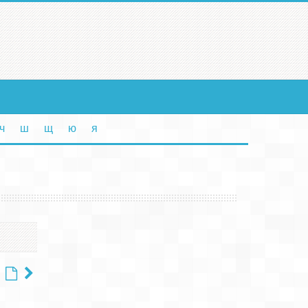
ч
ш
щ
ю
я