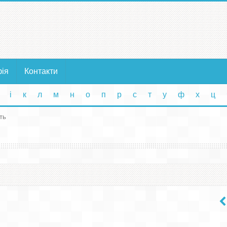
фія
Контакти
і
к
л
м
н
о
п
р
с
т
у
ф
х
ц
ть