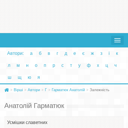
Toggle
navigat
Автори:
а
б
в
г
д
е
є
ж
з
і
к
л
м
н
о
п
р
с
т
у
ф
х
ц
ч
ш
щ
ю
я
Вірші
Автори
Г
Гарматюк Анатолій
Залежність
Анатолій Гарматюк
Усмішки славетних