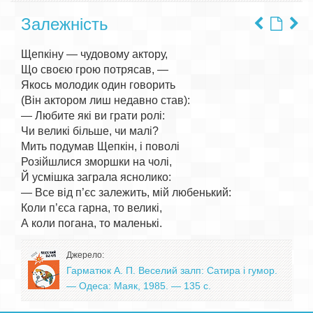
Залежність
Щепкіну — чудовому актору,

Що своєю грою потрясав, —

Якось молодик один говорить

(Він актором лиш недавно став):

— Любите які ви грати ролі:

Чи великі більше, чи малі?

Мить подумав Щепкін, і поволі

Розійшлися зморшки на чолі,

Й усмішка заграла яснолико:

— Все від п’єс залежить, мій любенький:

Коли п’єса гарна, то великі,

Джерело:
Гарматюк А. П. Веселий залп: Сатира і гумор.
— Одеса: Маяк, 1985. — 135 с.