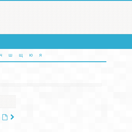
ч
ш
щ
ю
я