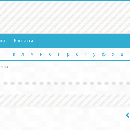
фія
Контакти
і
к
л
м
н
о
п
р
с
т
у
ф
х
ц
узник