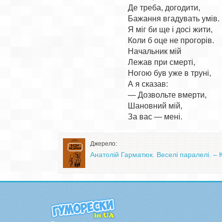
Де треба, догодити,

Бажання вгадувать умів.

Я міг би ще і досі жити,

Коли б оце не прогорів.

Начальник мій

Лежав при смерті,

Ногою був уже в труні,

А я сказав:

— Дозвольте вмерти,

Шановний мій,

Джерело:
Анатолій Гарматюк. Веселі паралелі. – Ки