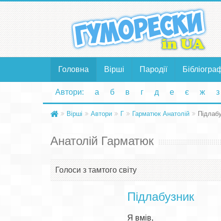
Головна
Вірші
Пародії
Бібліогра
Автори:
а
б
в
г
д
е
є
ж
з
Вірші
Автори
Г
Гарматюк Анатолій
Підлаб
Анатолій Гарматюк
Голоси з тамтого світу
Підлабузник
Я вмів,
