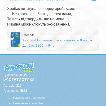
Хробак витягувався перед хробаками:

— Не хвастаю я, братці, перед вами,

Та всяк підтвердить, що на мене

Джерело:
Анатолій Гарматюк. Лисяча наука. – Донецьк:
Донбас, 1966. – 64 с.
Гуморески in UA
СТАТИСТИКА
Авторів:
210
Гуморесок:
5698
Гуморески в Facebook
Гуморески в Youtube