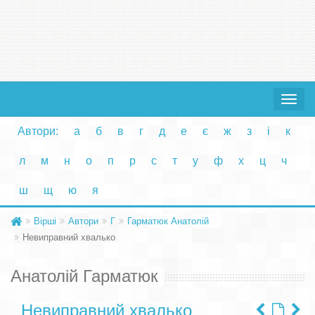
Toggle
navigat
Автори:
а
б
в
г
д
е
є
ж
з
і
к
л
м
н
о
п
р
с
т
у
ф
х
ц
ч
ш
щ
ю
я
Вірші
Автори
Г
Гарматюк Анатолій
Невиправний хвалько
Анатолій Гарматюк
Невиправний хвалько