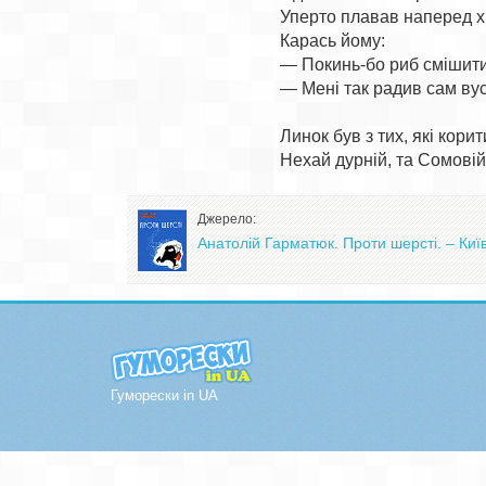
Уперто плавав наперед х
Карась йому:

— Покинь-бо риб смішити!
— Мені так радив сам вус
Линок був з тих, які корит
Джерело:
Анатолій Гарматюк. Проти шерсті. – Київ
Гуморески in UA