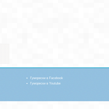
Гуморески в Facebook
Гуморески в Youtube