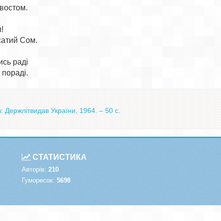
востом.



атий Сом.

ись раді

: Держлітвидав України, 1964. – 50 с.
СТАТИСТИКА
Авторів:
210
Гуморесок:
5698