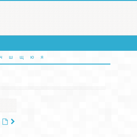
ч
ш
щ
ю
я