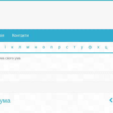
фія
Контакти
і
к
л
м
н
о
п
р
с
т
у
ф
х
ц
ема свого ума
 ума