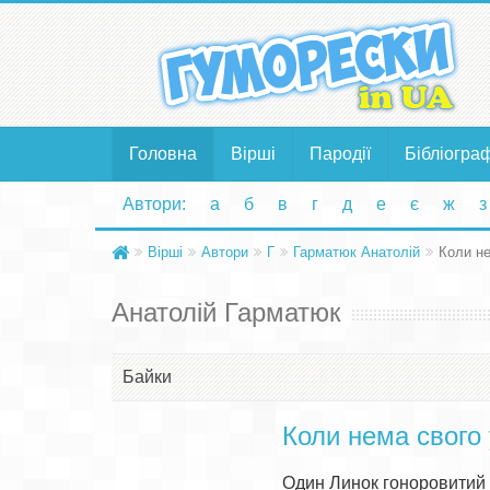
Головна
Вірші
Пародії
Бібліогра
Автори:
а
б
в
г
д
е
є
ж
з
Вірші
Автори
Г
Гарматюк Анатолій
Коли н
Анатолій Гарматюк
Байки
Коли нема свого
Один Линок гоноровитий
