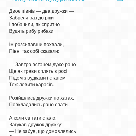
Двоє півнів — два дружки —

Забрели раз до ріки

І побачили, як спритно

Вудять рибу рибаки.

Їм розсипавши похвали,

Півні так собі сказали:

— Завтра встанем дуже рано —

Ще як трави сплять в росі,

Підем з вудками і станем

Теж ловити карасів.

Розійшлись дружки по хатах,

Повкладались рано спати.

А коли світати стало,

Загукав дружок дружку:

— Не забув, що домовлялись
