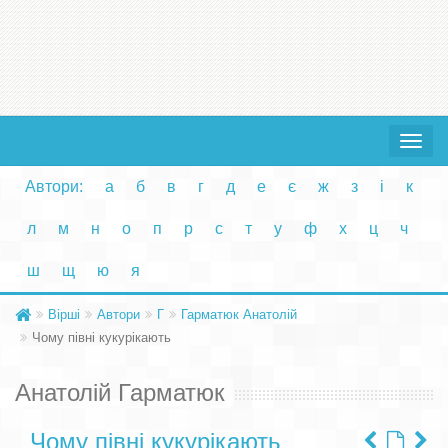
Toggle
navigat
Автори:
а
б
в
г
д
е
є
ж
з
і
к
л
м
н
о
п
р
с
т
у
ф
х
ц
ч
ш
щ
ю
я
Вірші
Автори
Г
Гарматюк Анатолій
Чому півні кукурікають
Анатолій Гарматюк
Чому півні кукурікають