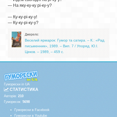
— На яку-ку-ку рі-ку-у?

— Ку-ку-рі-ку-у!

Джерело:
Веселий ярмарок: Гумор та сатира. – К.: «Рад.
письменник», 1989. – Вип. 7 / Упоряд. Ю.І.
Цеков. – 1989, – 459 с.
Гуморески in UA
СТАТИСТИКА
Авторів:
210
Гуморесок:
5698
Гуморески в Facebook
Гуморески в Youtube