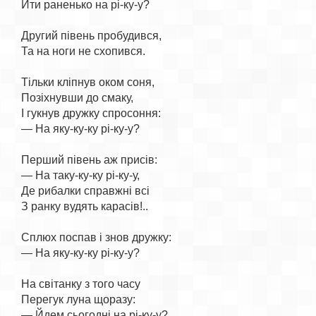
Йти раненько на рі-ку-у?

Другий півень пробудився,

Та на ноги не схопився.

Тільки кліпнув оком соня,

Позіхнувши до смаку,

І гукнув дружку спросоння:

— На яку-ку-ку рі-ку-у?

Перший півень аж присів:

— На таку-ку-ку рі-ку-у,

Де рибалки справжні всі

З ранку вудять карасів!..

Сплюх поспав і знов дружку:

— На яку-ку-ку рі-ку-у?

На світанку з того часу

Перегук луна щоразу:

— Йдем сьогодні на рі-ку-у?
