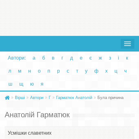
Toggle
navigat
Автори:
а
б
в
г
д
е
є
ж
з
і
к
л
м
н
о
п
р
с
т
у
ф
х
ц
ч
ш
щ
ю
я
Вірші
Автори
Г
Гарматюк Анатолій
Була причина
Анатолій Гарматюк
Усмішки славетних