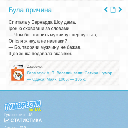
Була причина
Спитала у Бернарда Шоу дама,

Іронію сховавши за словами:

— Чом бог творить мужчину спершу став,

Опісля жінку, а не навпаки?

— Бо, творячи мужчину, не бажав,

Джерело:
Гарматюк А. П. Веселий залп: Сатира і гумор.
— Одеса: Маяк, 1985. — 135 с.
Гуморески in UA
СТАТИСТИКА
Авторів:
210