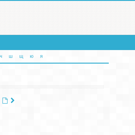
ч
ш
щ
ю
я