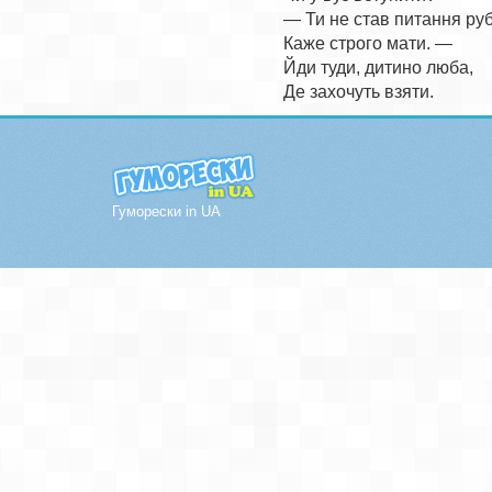
— Ти не став питання руб
Каже строго мати. — 

Йди туди, дитино люба, 

Гуморески in UA