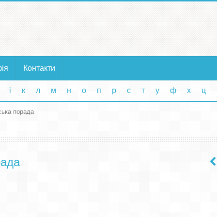
фія
Контакти
і
к
л
м
н
о
п
р
с
т
у
ф
х
ц
ька порада
рада