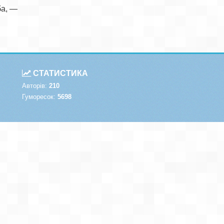
а, — 

СТАТИСТИКА
Авторів:
210
Гуморесок:
5698