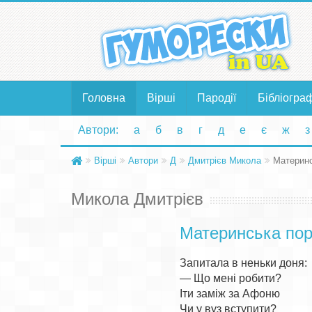
Головна
Вірші
Пародії
Бібліогра
Автори:
а
б
в
г
д
е
є
ж
з
Вірші
Автори
Д
Дмитрієв Микола
Материнс
Микола Дмитрієв
Материнська по
Запитала в неньки доня: 

— Що мені робити? 

Іти заміж за Афоню 

Чи у вуз вступити? 
