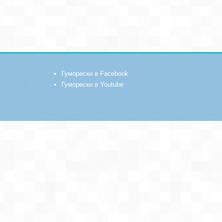
Гуморески в Facebook
Гуморески в Youtube