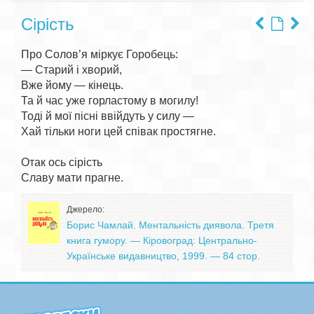
Сірість
Про Солов’я міркує Горобець:

— Старий і хворий,

Вже йому — кінець.

Та й час уже горластому в могилу!

Тоді й мої пісні ввійдуть у силу —

Хай тільки ноги цей співак простягне.

Отак ось сірість

Джерело:
Борис Чамлай. Ментальність диявола. Третя
книга гумору. — Кіровоград: Центрально-
Українське видавництво, 1999. — 84 стор.