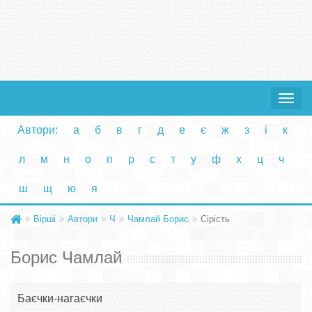
Toggle
navigat
Автори:
а
б
в
г
д
е
є
ж
з
і
к
л
м
н
о
п
р
с
т
у
ф
х
ц
ч
ш
щ
ю
я
Вірші
Автори
Ч
Чамлай Борис
Сірість
Борис Чамлай
Баєчки-нагаєчки